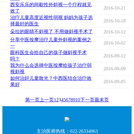
西安乐乐的间歇性外斜视一个疗程就见
2016-10-21
效了
治疗儿童高度近视性弱视 妈妈为孩子选
2016-10-18
择最好的医生
朵拉的眼睛不斜视了 不用做斜视手术了
2016-10-12
分享中医按摩治疗儿童外斜视的案例之
2016-10-02
一
眼科医生会给自己的孩子做斜视手术
2016-09-12
吗？
我为什么会选择中医按摩给孩子治疗弱
2016-09-09
视斜视
如何治好儿童散光？中西医结合治疗效
2016-09-05
果好
第一页
上一页
1
2
3
4
5
6
7
8
9
10
下一页
最末页
主治医师热线：
022-26334963